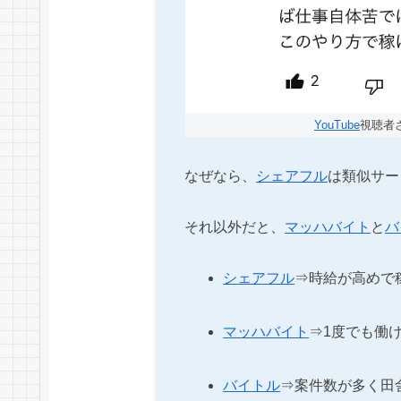
YouTube
視聴者
なぜなら、
シェアフル
は類似サー
それ以外だと、
マッハバイト
と
バ
シェアフル
⇒時給が高めで
マッハバイト
⇒1度でも働け
バイトル
⇒案件数が多く田