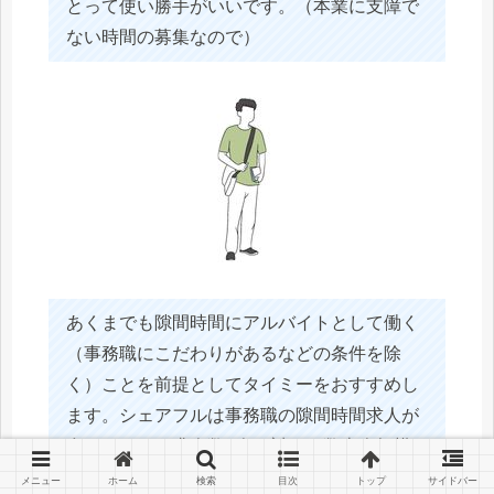
とって使い勝手がいいです。（本業に支障で
ない時間の募集なので）
あくまでも隙間時間にアルバイトとして働く
（事務職にこだわりがあるなどの条件を除
く）ことを前提としてタイミーをおすすめし
ます。シェアフルは事務職の隙間時間求人が
多いものの、求人数1人に対して数十人規模
の応募が殺到するのが常でスキル等の条件が
メニュー
ホーム
検索
目次
トップ
サイドバー