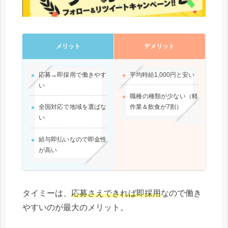
メリット
デメリット
応募→即採用で働きやす
平均時給1,000円と安い
い
職種の種類が少ない（軽
全国対応で地域を選ばな
作業＆飲食が7割）
い
給与即払いなので即金性
が高い
タイミーは、
応募さえできれば即採用
なので働き
やすいのが最大のメリット。