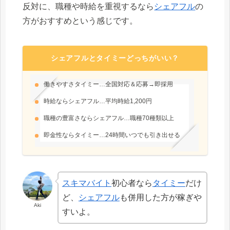
反対に、職種や時給を重視するなら
シェアフル
の
方がおすすめという感じです。
シェアフルとタイミーどっちがいい？
働きやすさタイミー…全国対応＆応募→即採用
時給ならシェアフル…平均時給1,200円
職種の豊富さならシェアフル…職種70種類以上
即金性ならタイミー…24時間いつでも引き出せる
スキマバイト
初心者なら
タイミー
だけ
ど、
シェアフル
も併用した方が稼ぎや
Aki
すいよ。