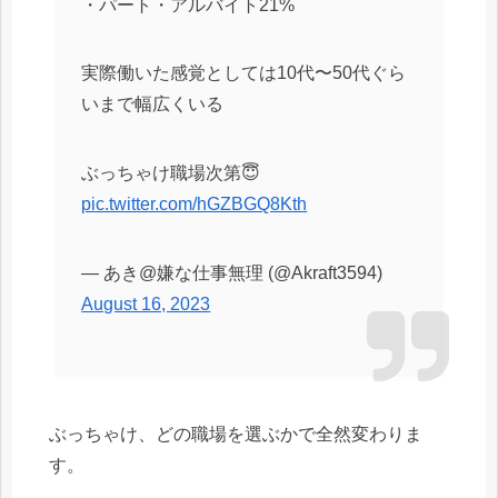
・パート・アルバイト21%
実際働いた感覚としては10代〜50代ぐら
いまで幅広くいる
ぶっちゃけ職場次第😇
pic.twitter.com/hGZBGQ8Kth
— あき@嫌な仕事無理 (@Akraft3594)
August 16, 2023
ぶっちゃけ、どの職場を選ぶかで全然変わりま
す。