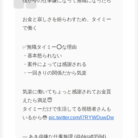
僕が今の仕事嫌になって無職になったら
お金と寂しさを紛らわすため、タイミー
で働く
✅無職タイミー⭕️な理由
・基本怒られない
・案件によっては感謝される
・一回きりの関係だから気楽
気楽に働いてちょっと感謝されてお金貰
えたら満足😇
タイミーだけで生活してる視聴者さんも
いるから😳
pic.twitter.com/l7RYWDuwDw
— あき@嫌な仕事無理 (@Akraft3594)