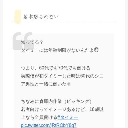
基本怒られない
知ってる？
タイミーには年齢制限がないんだよ😇
つまり、60代でも70代でも働ける
実際僕が初タイミーした時は60代のシニ
ア男性と一緒に働いた☺️
ちなみに倉庫内作業（ピッキング）
若者向けってイメージあるけど、18歳以
上なら全員働ける
#タイミー
pic.twitter.com/jRtRObY8q7