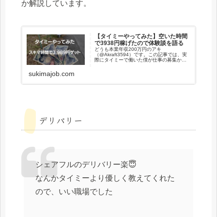
か解説しています。
【タイミーやってみた】空いた時間
で3938円稼げたので体験談を語る
どうも本業年収200万円のアキ
（@Akraft3594）です。この記事では、実
際にタイミーで働いた僕が仕事の募集から
お金を貰うまでの流れを解説します。タイ
ミーのピッキング作業楽だったなあ。・職
sukimajob.com
場の雰囲気が殺伐としていない・わからな
い事はすぐ...
デリバリー
シェアフルのデリバリー楽😇
なんかタイミーより優しく教えてくれた
ので、いい職場でした