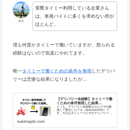
実際タイミー利用している企業さん
は、単発バイトに多くを求めない所が
あき
ほとんど。
僕も何度かタイミーで働いていますが、怒られる
経験はないので気楽にやれてます。
唯一
タイミーで働くための条件を無視
したデリバ
リーは悲惨な結果になりましたが…
【デリバリー未経験】タイミーで働
くための条件無視した結果…
どうも、デリバリー未経験なのにピザの配
達して撃沈したアキ（@Akraft3594）で
す。今日はタイミーでピザのデリバリー🍕
条件にデリバリー経験〜とか書いてたけ
ど、初心者歓迎とも書いてるしどっちなん
sukimajob.com
だい！バリバリの初心者だけど、まあ行け
ばなん...