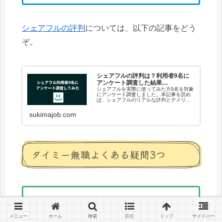
シェアフルの評判
については、以下の記事をどう
ぞ。
シェアフルの評判は？利用者9名に
アンケート調査した結果…
シェアフルを実際に使ってみた方9名を対象
にアンケート調査しました。本記事を読め
ば、シェアフルのリアルな評判とデメリッ
トがわかり、どんな人におすすめか全てわ
かりますよ。
sukimajob.com
タイミー無職よくある疑問3つ
タイミー無職の確定申告は？
メニュー
ホーム
検索
目次
トップ
サイドバー
タイミー月の稼げる上限は？