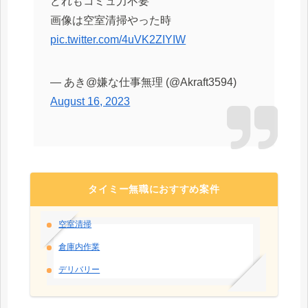
どれもコミュ力不要
画像は空室清掃やった時
pic.twitter.com/4uVK2ZIYIW
— あき@嫌な仕事無理 (@Akraft3594)
August 16, 2023
タイミー無職におすすめ案件
空室清掃
倉庫内作業
デリバリー