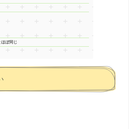
とほぼ同じ
い
。