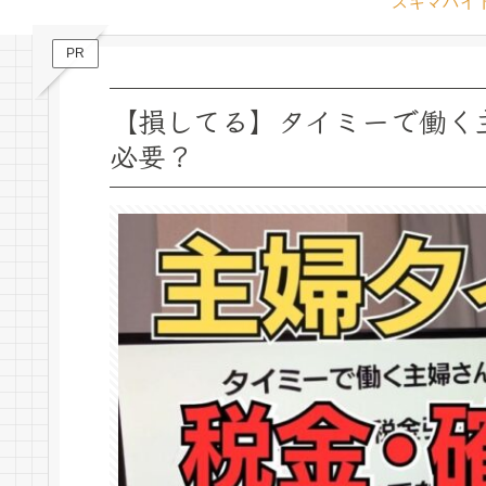
スキマバイ
PR
【損してる】タイミーで働く
必要？