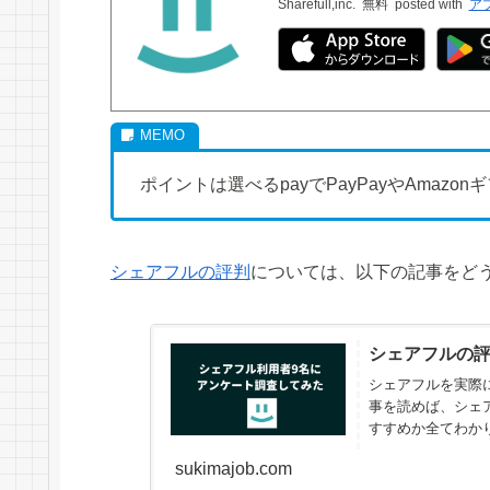
Sharefull,inc.
無料
posted with
ア
ポイントは選べるpayでPayPayやAmaz
シェアフルの評判
については、以下の記事をど
シェアフルの評
シェアフルを実際
事を読めば、シェ
すすめか全てわか
sukimajob.com