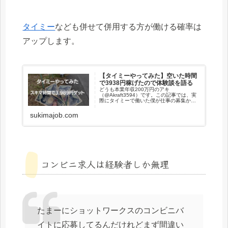
タイミー
なども併せて併用する方が働ける確率は
アップします。
【タイミーやってみた】空いた時間
で3938円稼げたので体験談を語る
どうも本業年収200万円のアキ
（@Akraft3594）です。この記事では、実
際にタイミーで働いた僕が仕事の募集から
お金を貰うまでの流れを解説します。タイ
ミーのピッキング作業楽だったなあ。・職
sukimajob.com
場の雰囲気が殺伐としていない・わからな
い事はすぐ...
コンビニ求人は経験者しか無理
たまーにショットワークスのコンビニバ
イトに応募してるんだけれどまず間違い