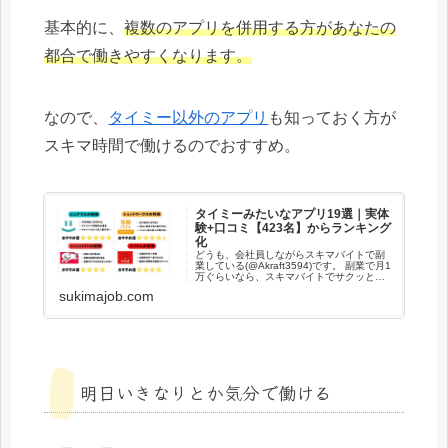
基本的に、
複数のアプリを併用する方があなたの
都合で働きやすくなります。
なので、
タイミー以外のアプリ
も知っておく方が
スキマ時間で働けるのでおすすめ。
タイミーみたいなアプリ19選｜実体
験+口コミ【423名】からランキング
化
どうも、会社員しながらスキマバイトで副
業している(@Akraft3594)です。 副業で月1
万ぐらいなら、スキマバイトでサクッと稼
ぐのもおすすめ。実際今年の1月はタイミー
sukimajob.com
とシェアフルで暇な時に働いていた程度だ
けど1,4000円ほど稼げたスキ...
明日いきなりとか気分で働ける